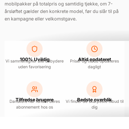
mobilpakker på totalpris og samtidig tjekke, om 7-
årsløftet gælder den konkrete model, før du slår til på
en kampagne eller velkomstgave.
100% Uvildig
Altid opdateret
Vi sammenligner alle udbydere
Priser og tilbud opdateres
uden favorisering
dagligt
Tilfredse brugere
Bedste overblik
Danskere har fundet deres
Vi finder de skarpeste tilbud til
abonnement hos os
dig