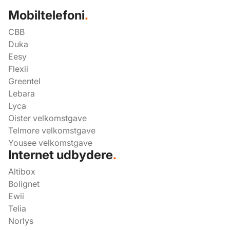
Mobiltelefoni
.
CBB
Duka
Eesy
Flexii
Greentel
Lebara
Lyca
Oister velkomstgave
Telmore velkomstgave
Yousee velkomstgave
Internet udbydere
.
Altibox
Bolignet
Ewii
Telia
Norlys