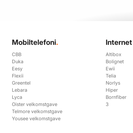
Mobiltelefoni
.
Interne
CBB
Altibox
Duka
Bolignet
Eesy
Ewii
Flexii
Telia
Greentel
Norlys
Lebara
Hiper
Lyca
Bornfiber
Oister velkomstgave
3
Telmore velkomstgave
Yousee velkomstgave