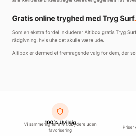
anerkendelse understreger deres engagement i at levere
Gratis online tryghed med Tryg Surf
Som en ekstra fordel inkluderer Altibox gratis Tryg Sur
rådgivning, hvis uheldet skulle være ude.​
Altibox er dermed et fremragende valg for dem, der søg
100% Uvildig
Vi sammenligner alle udbydere uden
Priser
favorisering