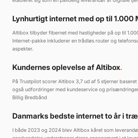
etableret sig som en pålidelig leverandør af digitale tjen
Lynhurtigt internet med op til 1.000 
Altibox tilbyder fibernet med hastigheder på op til 1.0
Internet-pakke inkluderer en trådløs router og telefons
aspekter.​
Kundernes oplevelse af Altibox
På Trustpilot scorer Altibox 3,7 ud af 5 stjerner base
også udfordringer med kundeservice og prisændringer.
Billig Bredbånd
Danmarks bedste internet to år i tr
I både 2023 og 2024 blev Altibox kåret som leverandø