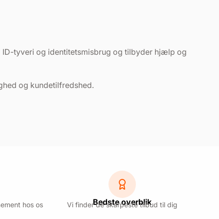
d ID-tyveri og identitetsmisbrug og tilbyder hjælp og
ighed og kundetilfredshed.
Bedste overblik
nement hos os
Vi finder de skarpeste tilbud til dig