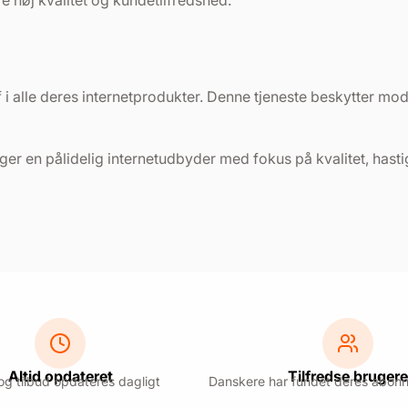
 høj kvalitet og kundetilfredshed.​
f i alle deres internetprodukter. Denne tjeneste beskytter mo
er en pålidelig internetudbyder med fokus på kvalitet, hast
Altid opdateret
Tilfredse brugere
 og tilbud opdateres dagligt
Danskere har fundet deres abon