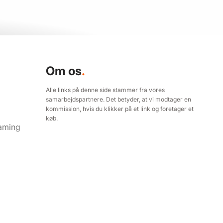
Om os
.
aming