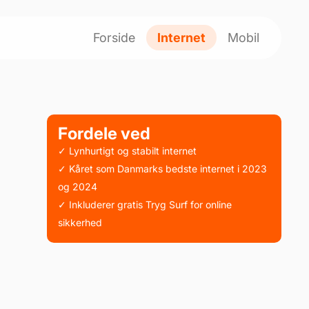
Forside
Internet
Mobil
Fordele ved
✓ Lynhurtigt og stabilt internet
✓ Kåret som Danmarks bedste internet i 2023
og 2024​
✓ Inkluderer gratis Tryg Surf for online
sikkerhed​
.