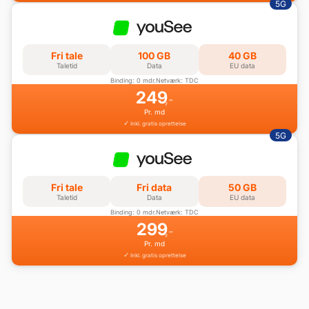
5G
Fri tale
100 GB
40 GB
Taletid
Data
EU data
Binding: 0 mdr.
Netværk: TDC
249
,-
Pr. md
Inkl. gratis oprettelse
5G
Fri tale
Fri data
50 GB
Taletid
Data
EU data
Binding: 0 mdr.
Netværk: TDC
299
,-
Pr. md
Inkl. gratis oprettelse