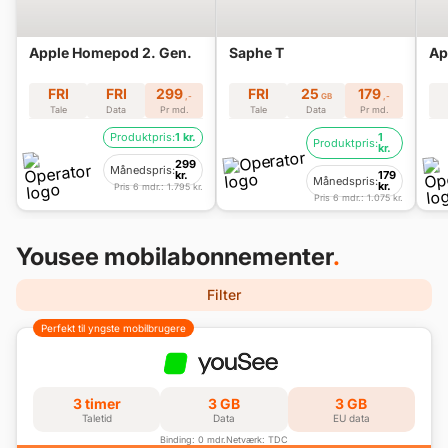
Apple Homepod 2. Gen.
Saphe T
Ap
FRI
FRI
299
FRI
25
179
,-
GB
,-
Tale
Data
Pr md.
Tale
Data
Pr md.
Produktpris:
1 kr.
1
Produktpris:
kr.
299
Månedspris:
kr.
179
Månedspris:
kr.
Pris 6 mdr.: 1.795 kr.
Pris 6 mdr.: 1.075 kr.
Yousee mobilabonnementer
.
Filter
Perfekt til yngste mobilbrugere
3 timer
3 GB
3 GB
Taletid
Data
EU data
Binding: 0 mdr.
Netværk: TDC