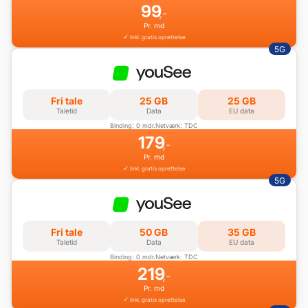
99
,-
Pr. md
Inkl. gratis oprettelse
5G
Fri tale
25 GB
25 GB
Taletid
Data
EU data
Binding: 0 mdr.
Netværk: TDC
179
,-
Pr. md
Inkl. gratis oprettelse
5G
Fri tale
50 GB
35 GB
Taletid
Data
EU data
Binding: 0 mdr.
Netværk: TDC
219
,-
Pr. md
Inkl. gratis oprettelse