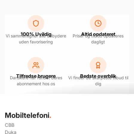
100% Uvildig
Altid opdateret
Vi sammenligner alle udbydere
Priser og tilbud opdateres
uden favorisering
dagligt
Tilfredse brugere
Bedste overblik
Danskere har fundet deres
Vi finder de skarpeste tilbud til
abonnement hos os
dig
Mobiltelefoni
.
CBB
Duka