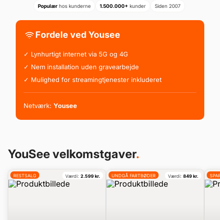
Populær
hos kunderne
1.500.000+
kunder
Siden 2007
Fordele ved Yousee
✓ Lynhurtigt internet via 5G og 4G
✓ Nem installation uden gravearbejde
✓ Mulighed for streamingtjenester inkluderet
Netværk:
Yousee
YouSee velkomstgaver
.
RESTSALG
UNDGÅ FARTBØDER
SPA
Værdi:
2.599 kr.
Værdi:
849 kr.