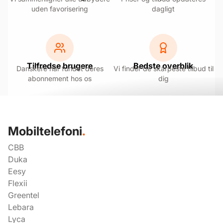
uden favorisering
dagligt
Tilfredse brugere
Bedste overblik
Danskere har fundet deres
Vi finder de skarpeste tilbud til
abonnement hos os
dig
Mobiltelefoni
.
CBB
Duka
Eesy
Flexii
Greentel
Lebara
Lyca