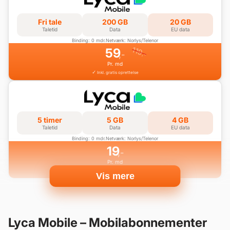
Fri tale
200 GB
20 GB
Taletid
Data
EU data
Binding: 0 mdr.
Netværk: Norlys/Telenor
119
59
,-
,-
Pr. md
Inkl. gratis oprettelse
5 timer
5 GB
4 GB
Taletid
Data
EU data
Binding: 0 mdr.
Netværk: Norlys/Telenor
19
,-
Pr. md
Inkl. gratis oprettelse
Vis mere
Lyca Mobile – Mobilabonnementer