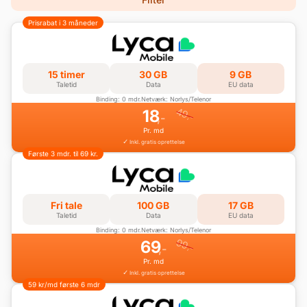
Prisrabat i 3 måneder
15 timer
30 GB
9 GB
Taletid
Data
EU data
Binding: 0 mdr.
Netværk: Norlys/Telenor
49
18
,-
,-
Pr. md
Inkl. gratis oprettelse
Første 3 mdr. til 69 kr.
Fri tale
100 GB
17 GB
Taletid
Data
EU data
Binding: 0 mdr.
Netværk: Norlys/Telenor
99
69
,-
,-
Pr. md
Inkl. gratis oprettelse
59 kr/md første 6 mdr