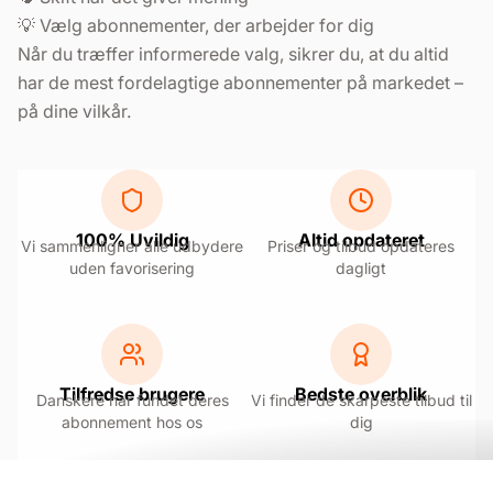
💡 Vælg abonnementer, der arbejder for dig
Når du træffer informerede valg, sikrer du, at du altid
har de mest fordelagtige abonnementer på markedet –
på dine vilkår.
100% Uvildig
Altid opdateret
Vi sammenligner alle udbydere
Priser og tilbud opdateres
uden favorisering
dagligt
Tilfredse brugere
Bedste overblik
Danskere har fundet deres
Vi finder de skarpeste tilbud til
abonnement hos os
dig