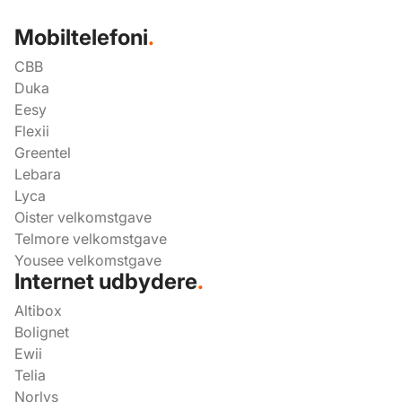
Mobiltelefoni
.
CBB
Duka
Eesy
Flexii
Greentel
Lebara
Lyca
Oister velkomstgave
Telmore velkomstgave
Yousee velkomstgave
Internet udbydere
.
Altibox
Bolignet
Ewii
Telia
Norlys