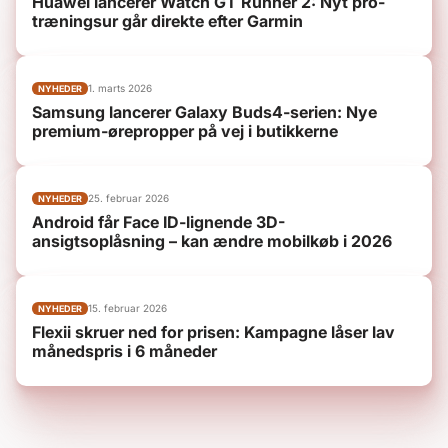
Huawei lancerer Watch GT Runner 2: Nyt pro-
træningsur går direkte efter Garmin
1. marts 2026
NYHEDER
Samsung lancerer Galaxy Buds4-serien: Nye
premium-ørepropper på vej i butikkerne
25. februar 2026
NYHEDER
Android får Face ID-lignende 3D-
ansigtsoplåsning – kan ændre mobilkøb i 2026
15. februar 2026
NYHEDER
Flexii skruer ned for prisen: Kampagne låser lav
månedspris i 6 måneder