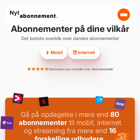
Abonnementer på dine vilkår
Det bedste overblik over danske abonnementer
📱 Mobil
🛜 Internet
Danmarks nye overblik over abonnementer
Gå på opdagelse i mere end
80
abonnementer
til mobil, internet
og streaming fra mere end
16
forskellige udbydere
.