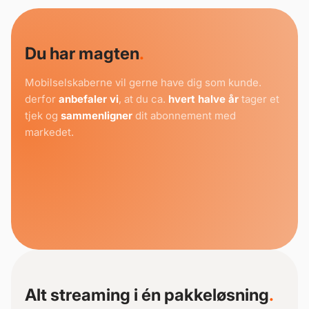
Du har magten
.
Mobilselskaberne vil gerne have dig som kunde.
derfor
anbefaler vi
, at du ca.
hvert halve år
tager et
tjek og
sammenligner
dit abonnement med
markedet.
Alt streaming i én pakkeløsning
.