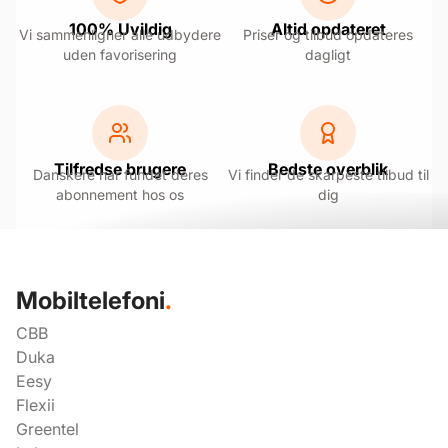
100% Uvildig
Altid opdateret
Vi sammenligner alle udbydere
Priser og tilbud opdateres
uden favorisering
dagligt
Tilfredse brugere
Bedste overblik
Danskere har fundet deres
Vi finder de skarpeste tilbud til
abonnement hos os
dig
Mobiltelefoni
.
CBB
Duka
Eesy
Flexii
Greentel