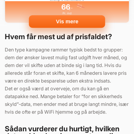
89
66
,-
,-
Pr. md
Inkl. gratis oprettelse
Vis mere
Hvem får mest ud af prisfaldet?
Den type kampagne rammer typisk bedst to grupper:
dem der ønsker lavest mulig fast udgift hver måned, og
dem der vil skifte uden at binde sig i lang tid. Hvis du
allerede står foran et skifte, kan 6 måneders lavere pris
være en direkte besparelse uden ekstra indsats.
Det er også værd at overveje, om du kan gå en
datapakke ned. Mange betaler for “for en sikkerheds
skyld”-data, men ender med at bruge langt mindre, især
hvis de ofte er på WiFi hjemme og på arbejde.
Sådan vurderer du hurtigt, hvilken