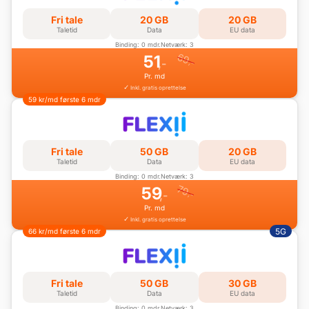
Fri tale
20 GB
20 GB
Taletid
Data
EU data
Binding: 0 mdr.
Netværk: 3
69
51
,-
,-
Pr. md
Inkl. gratis oprettelse
59 kr/md første 6 mdr
Fri tale
50 GB
20 GB
Taletid
Data
EU data
Binding: 0 mdr.
Netværk: 3
79
59
,-
,-
Pr. md
Inkl. gratis oprettelse
5G
66 kr/md første 6 mdr
Fri tale
50 GB
30 GB
Taletid
Data
EU data
Binding: 0 mdr.
Netværk: 3