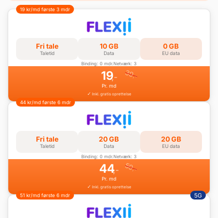
19 kr/md første 3 mdr
Fri tale
10 GB
0 GB
Taletid
Data
EU data
Binding: 0 mdr.
Netværk: 3
39
19
,-
,-
Pr. md
Inkl. gratis oprettelse
44 kr/md første 6 mdr
Fri tale
20 GB
20 GB
Taletid
Data
EU data
Binding: 0 mdr.
Netværk: 3
59
44
,-
,-
Pr. md
Inkl. gratis oprettelse
5G
51 kr/md første 6 mdr