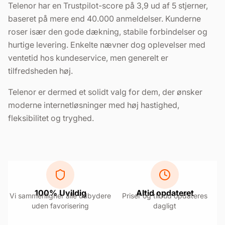
Telenor har en Trustpilot-score på 3,9 ud af 5 stjerner,
baseret på mere end 40.000 anmeldelser. Kunderne
roser især den gode dækning, stabile forbindelser og
hurtige levering. Enkelte nævner dog oplevelser med
ventetid hos kundeservice, men generelt er
tilfredsheden høj.
Telenor er dermed et solidt valg for dem, der ønsker
moderne internetløsninger med høj hastighed,
fleksibilitet og tryghed.
100% Uvildig
Altid opdateret
Vi sammenligner alle udbydere
Priser og tilbud opdateres
uden favorisering
dagligt