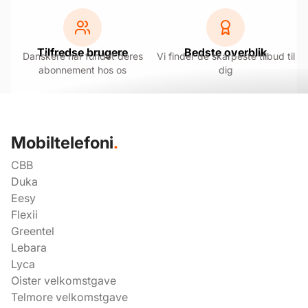
Tilfredse brugere
Bedste overblik
Danskere har fundet deres
Vi finder de skarpeste tilbud til
abonnement hos os
dig
Mobiltelefoni
.
CBB
Duka
Eesy
Flexii
Greentel
Lebara
Lyca
Oister velkomstgave
Telmore velkomstgave