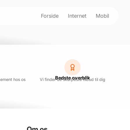
Forside
Internet
Mobil
Bedste overblik
nement hos os
Vi finder de skarpeste tilbud til dig
Om os
.