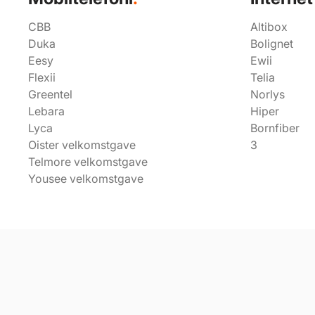
CBB
Altibox
Duka
Bolignet
Eesy
Ewii
Flexii
Telia
Greentel
Norlys
Lebara
Hiper
Lyca
Bornfiber
Oister velkomstgave
3
Telmore velkomstgave
Yousee velkomstgave