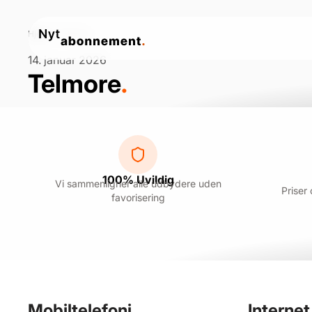
Hjem
»
Telmore
14. januar 2026
Telmore
.
100% Uvildig
Vi sammenligner alle udbydere uden
Priser
favorisering
Mobiltelefoni
.
Interne