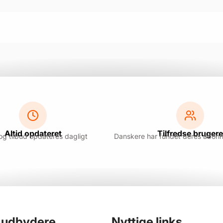
Altid opdateret
Tilfredse brugere
 og tilbud opdateres dagligt
Danskere har fundet deres abon
t udbydere
.
Nyttige links
.